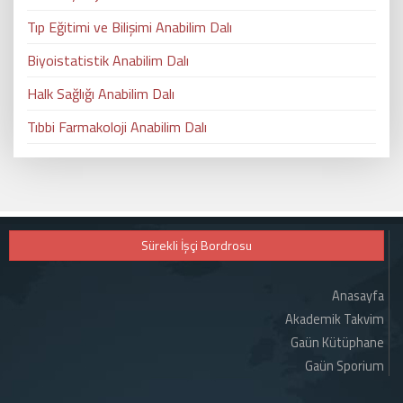
Tıp Eğitimi ve Bilişimi Anabilim Dalı
Biyoistatistik Anabilim Dalı
Halk Sağlığı Anabilim Dalı
Tıbbi Farmakoloji Anabilim Dalı
Sürekli İşçi Bordrosu
Anasayfa
Akademik Takvim
Gaün Kütüphane
Gaün Sporium