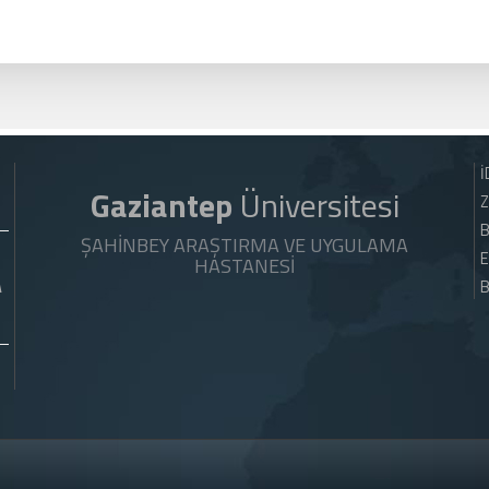
İ
Gaziantep
Üniversitesi
Z
B
ŞAHİNBEY ARAŞTIRMA VE UYGULAMA
E
HASTANESİ
A
B