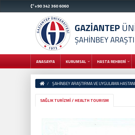
+90 342 360 6060
GAZİANTEP
ÜNİ
ŞAHİNBEY ARAŞT
ANASAYFA
KURUMSAL
HASTA REHBERİ
ŞAHİNBEY ARAŞTIRMA VE UYGULAMA HASTAN
SAĞLIK TURİZMİ / HEALTH TOURISM