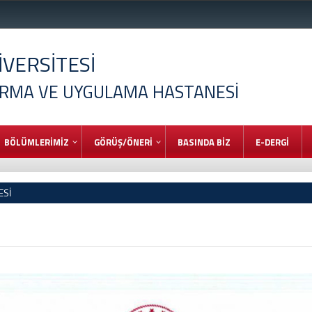
VERSİTESİ
IRMA VE UYGULAMA HASTANESİ
BÖLÜMLERİMİZ
GÖRÜŞ/ÖNERİ
BASINDA BİZ
E-DERGİ
ESİ