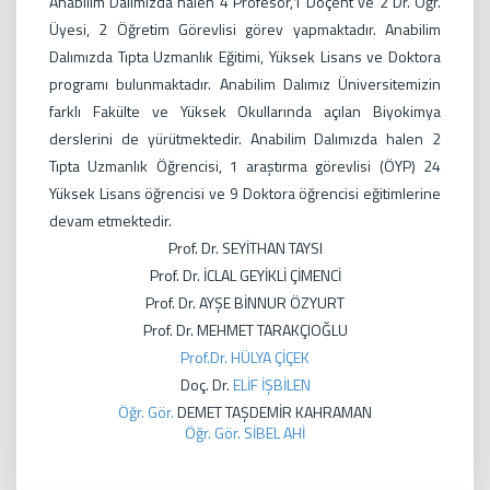
Anabilim Dalımızda halen 4 Profesör,1 Doçent ve 2 Dr. Öğr.
Üyesi, 2 Öğretim Görevlisi görev yapmaktadır. Anabilim
Dalımızda Tıpta Uzmanlık Eğitimi, Yüksek Lisans ve Doktora
programı bulunmaktadır. Anabilim Dalımız Üniversitemizin
farklı Fakülte ve Yüksek Okullarında açılan Biyokimya
derslerini de yürütmektedir. Anabilim Dalımızda halen 2
Tıpta Uzmanlık Öğrencisi, 1 araştırma görevlisi (ÖYP) 24
Yüksek Lisans öğrencisi ve 9 Doktora öğrencisi eğitimlerine
devam etmektedir.
Prof. Dr. SEYİTHAN TAYSI
Prof. Dr. İCLAL GEYİKLİ ÇİMENCİ
Prof. Dr. AYŞE BİNNUR ÖZYURT
Prof. Dr. MEHMET TARAKÇIOĞLU
Prof.Dr.
HÜLYA ÇİÇEK
Doç. Dr.
ELİF İŞBİLEN
Öğr. Gör.
DEMET TAŞDEMİR KAHRAMAN
Öğr. Gör. SİBEL AHİ