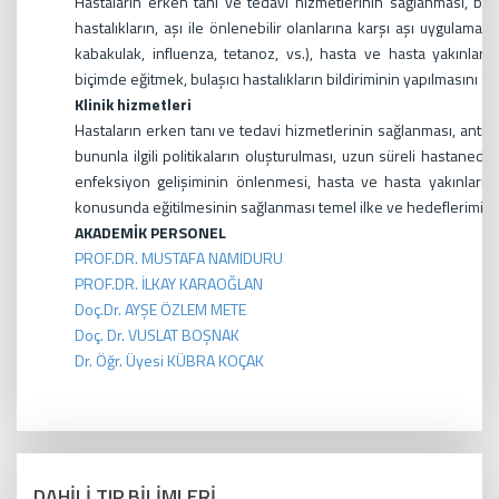
Hastaların erken tanı ve tedavi hizmetlerinin sağlanması, ba
hastalıkların, aşı ile önlenebilir olanlarına karşı aşı uygulamas
kabakulak, influenza, tetanoz, vs.), hasta ve hasta yakınları
biçimde eğitmek, bulaşıcı hastalıkların bildiriminin yapılmasını s
Klinik hizmetleri
Hastaların erken tanı ve tedavi hizmetlerinin sağlanması, antib
bununla ilgili politikaların oluşturulması, uzun süreli hastanede
enfeksiyon gelişiminin önlenmesi, hasta ve hasta yakınlarını
konusunda eğitilmesinin sağlanması temel ilke ve hedeflerimi
AKADEMİK PERSONEL
PROF.DR. MUSTAFA NAMIDURU
PROF.DR. İLKAY KARAOĞLAN
Doç.Dr. AYŞE ÖZLEM METE
Doç. Dr. VUSLAT BOŞNAK
Dr. Öğr. Üyesi KÜBRA KOÇAK
DAHİLİ TIP BİLİMLERİ