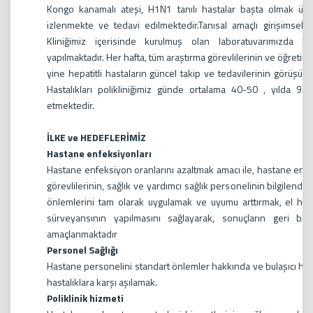
Kongo kanamalı ateşi, H1N1 tanılı hastalar başta olmak üze
izlenmekte ve tedavi edilmektedir.Tanısal amaçlı girişimsel
Kliniğimiz içerisinde kurulmuş olan laboratuvarımızda kend
yapılmaktadır. Her hafta, tüm araştırma görevlilerinin ve öğretim ü
yine hepatitli hastaların güncel takip ve tedavilerinin görüşül
Hastalıkları polikliniğimiz günde ortalama 40-50 , yılda
etmektedir.
İLKE ve HEDEFLERİMİZ
Hastane enfeksiyonları
Hastane enfeksiyon oranlarını azaltmak amacı ile, hastane en
görevlilerinin, sağlık ve yardımcı sağlık personelinin bilgilendir
önlemlerini tam olarak uygulamak ve uyumu arttırmak, el hij
sürveyansının yapılmasını sağlayarak, sonuçların geri bildi
amaçlanmaktadır
Personel Sağlığı
Hastane personelini standart önlemler hakkında ve bulaşıcı has
hastalıklara karşı aşılamak.
Poliklinik hizmeti