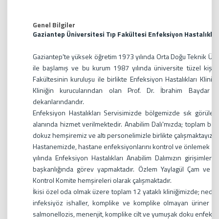
Genel Bilgiler
Gaziantep Üniversitesi Tıp Fakültesi Enfeksiyon Hastalıklar
Gaziantep'te yüksek öğretim 1973 yılında Orta Doğu Teknik Üni
ile başlamış ve bu kurum 1987 yılında üniversite tüzel kişili
Fakültesinin kuruluşu ile birlikte Enfeksiyon Hastalıkları Klin
Kliniğin kurucularından olan Prof. Dr. İbrahim Baydar
dekanlarındandır.
Enfeksiyon Hastalıkları Servisimizde bölgemizde sık görülen 
alanında hizmet verilmektedir. Anabilim Dalı'mızda; toplam beş
dokuz hemşiremiz ve altı personelimizle birlikte çalışmaktayız.
Hastanemizde, hastane enfeksiyonlarını kontrol ve önlemek ama
yılında Enfeksiyon Hastalıkları Anabilim Dalımızın girişimleri
başkanlığında görev yapmaktadır. Özlem Yaylagül Çam ve Ayş
Kontrol Komite hemşireleri olarak çalışmaktadır.
İkisi özel oda olmak üzere toplam 12 yataklı kliniğimizde; nedeni
infeksiyöz ishaller, komplike ve komplike olmayan üriner sis
salmonellozis, menenjit, komplike cilt ve yumuşak doku enfeksiy