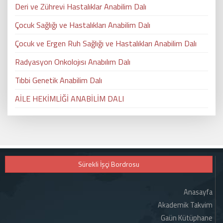
Deri ve Zührevi Hastalıklar Anabilim Dalı
Çocuk Sağlığı ve Hastalıkları Anabilim Dalı
Çocuk ve Ergen Ruh Sağlığı ve Hastalıkları Anabilim Dalı
Radyasyon Onkolojısı Anabılım Dalı
Tıbbi Genetik Anabilim Dalı
AİLE HEKİMLİĞİ ANABİLİM DALI
Sürekli İşçi Bordrosu
Anasayfa
Akademik Takvim
Gaün Kütüphane