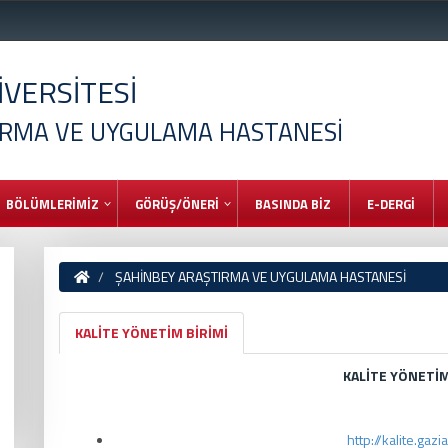
VERSİTESİ
IRMA VE UYGULAMA HASTANESİ
BÖLÜMLERİMİZ
GÖRÜŞ/ÖNERİ
BASINDA BİZ
E-DERGİ
ŞAHİNBEY ARAŞTIRMA VE UYGULAMA HASTANESİ
KALİTE YÖNETİM BİRİMİ
KALİTE YÖNETİM
http://kalite.gazi