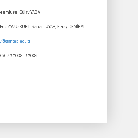
orumlusu:
Gülay YABA
 Eda YAVUZKURT, Senem UYAR, Feray DEMİRAT
y@gantep.edu.tr
0 60 / 77008- 77004