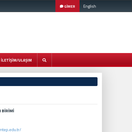
English
GİMER
İLETİŞİM/ULAŞIM
 BİRİMİ
antep.edu.tr/