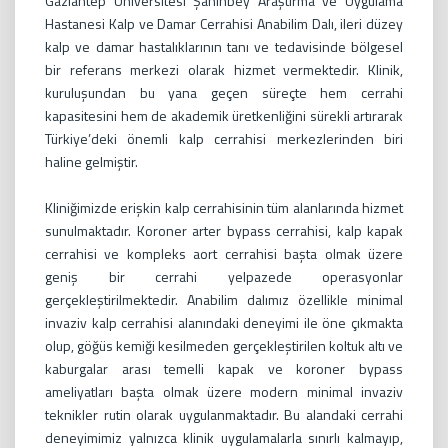
Gaziantep Üniversitesi Şahinbey Araştırma ve Uygulama
Hastanesi Kalp ve Damar Cerrahisi Anabilim Dalı, ileri düzey
kalp ve damar hastalıklarının tanı ve tedavisinde bölgesel
bir referans merkezi olarak hizmet vermektedir. Klinik,
kuruluşundan bu yana geçen süreçte hem cerrahi
kapasitesini hem de akademik üretkenliğini sürekli artırarak
Türkiye’deki önemli kalp cerrahisi merkezlerinden biri
haline gelmiştir.
Kliniğimizde erişkin kalp cerrahisinin tüm alanlarında hizmet
sunulmaktadır. Koroner arter bypass cerrahisi, kalp kapak
cerrahisi ve kompleks aort cerrahisi başta olmak üzere
geniş bir cerrahi yelpazede operasyonlar
gerçekleştirilmektedir. Anabilim dalımız özellikle minimal
invaziv kalp cerrahisi alanındaki deneyimi ile öne çıkmakta
olup, göğüs kemiği kesilmeden gerçekleştirilen koltuk altı ve
kaburgalar arası temelli kapak ve koroner bypass
ameliyatları başta olmak üzere modern minimal invaziv
teknikler rutin olarak uygulanmaktadır. Bu alandaki cerrahi
deneyimimiz yalnızca klinik uygulamalarla sınırlı kalmayıp,