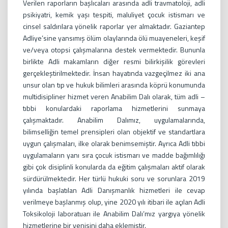
Verilen raporların başlıcaları arasında adli travmatoloji, adli
psikiyatri, kemik yaşı tespiti, maluliyet çocuk istismarı ve
cinsel saldırılara yönelik raporlar yer almaktadır. Gaziantep
Adliye’sine yansımış ölüm olaylarında ölü muayeneleri, keşif
ve/veya otopsi çalışmalarına destek vermektedir. Bununla
birlikte Adli makamların diğer resmi bilirkişilik görevleri
gerçekleştirilmektedir. İnsan hayatında vazgeçilmez iki ana
unsur olan tıp ve hukuk bilimleri arasında köprü konumunda
multidisipliner hizmet veren Anabilim Dalı olarak, tüm adli –
tıbbi konulardaki raporlama hizmetlerini sunmaya
çalışmaktadır. Anabilim Dalımız, uygulamalarında,
bilimselliğin temel prensipleri olan objektif ve standartlara
uygun çalışmaları, ilke olarak benimsemiştir. Ayrıca Adli tıbbi
uygulamaların yanı sıra çocuk istismarı ve madde bağımlılığı
gibi çok disiplinli konularda da eğitim çalışmaları aktif olarak
sürdürülmektedir. Her türlü hukuki soru ve sorunlara 2019
yılında başlatılan Adli Danışmanlık hizmetleri ile cevap
verilmeye başlanmış olup, yine 2020 yılı itibari ile açılan Adli
Toksikoloji laboratuarı ile Anabilim Dalı’mız yargıya yönelik
hizmetlerine bir yenisini daha eklemiştir.