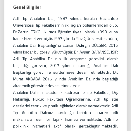
Genel Bilgiler
Adli Tıp Anabilim Dalı, 1987 yılında kurulan Gaziantep
Üniversitesi Tıp Fakültesi’nin ilk açılan bölümlerinden olup,
Dr.Zerrin ERKOL kurucu öğretim üyesi olarak 1998 yılına
kadar hizmet vermiştir.1997 yılında Elazığ Üniversitesinden,
Anabilim Dalı Başkanlığı’na atanan Dr.Ergin DÜLGER, 2016
yılına kadar bu görevi yürütmüştür. Dr. Aysun BARANSEL ISIR
Adli Tıp Anabilim Dalı’nın ilk araştırma görevlisi olarak
başladığı görevini, 2017 yılında atandığı Anabilim Dalı
Başkanlığı görevi ile sürdürmeye devam etmektedir. Dr.
Murat AKBABA 2015 yılında Anabilim Dalı’nda başladığı
akademik görevine devam etmektedir.
Anabilim Dalı’mız akademik kadrosu ile Tıp Fakültesi, Diş
Hekimliği, Hukuk Fakültesi Öğrencilerine, Adli tıp staj
derslerini teorik ve pratik eğitimler olarak vermektedir. Adli
Tıp Anabilim Dalımız kurulduğu tarihten itibaren adli
makamlara resmi bilirkişilik hizmeti vermektedir. Adli Tıp
poliklinik hizmetleri aktif olarak gerçekleştirilmektedir.