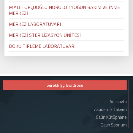
M.ALİ TOPÇUOĞLU NÖROLOJİ YOĞUN BAKIM VE İNME
MERKEZİ
MERKEZ LABORATUVARI
MERKEZİ STERİLİZASYON ÜNİTESİ
DOKU TİPLEME LABORATUVARI
Sürekli İşçi Bordrosu
Anasayfa
Akademik Takvim
Gaün Kütüphane
Gaün Sporium